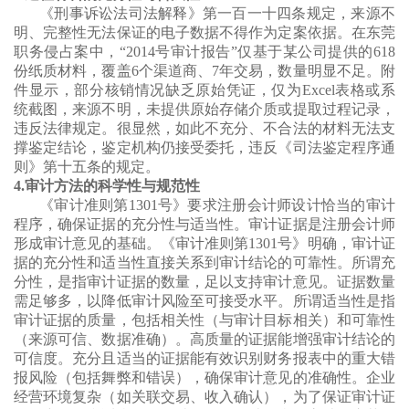
《刑事诉讼法司法解释》第一百一十四条规定，来源不
明、完整性无法保证的电子数据不得作为定案依据。在东莞
职务侵占案中，“2014号审计报告”仅基于某公司提供的618
份纸质材料，覆盖6个渠道商、7年交易，数量明显不足。附
件显示，部分核销情况缺乏原始凭证，仅为Excel表格或系
统截图，来源不明，未提供原始存储介质或提取过程记录，
违反法律规定。很显然，如此不充分、不合法的材料无法支
撑鉴定结论，鉴定机构仍接受委托，违反《司法鉴定程序通
则》第十五条的规定。
4.审计方法的科学性与规范性
《审计准则第1301号》要求注册会计师设计恰当的审计
程序，确保证据的充分性与适当性。审计证据是注册会计师
形成审计意见的基础。《审计准则第1301号》明确，审计证
据的充分性和适当性直接关系到审计结论的可靠性。所谓充
分性，是指审计证据的数量，足以支持审计意见。证据数量
需足够多，以降低审计风险至可接受水平。所谓适当性是指
审计证据的质量，包括相关性（与审计目标相关）和可靠性
（来源可信、数据准确）。高质量的证据能增强审计结论的
可信度。充分且适当的证据能有效识别财务报表中的重大错
报风险（包括舞弊和错误），确保审计意见的准确性。企业
经营环境复杂（如关联交易、收入确认），为了保证审计证