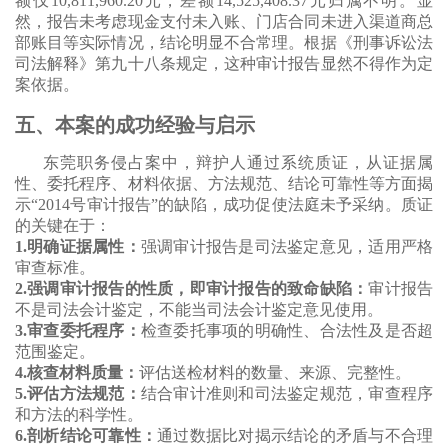
额仅10,811,960.20元，差额14,525,408.37元归属不明。显
然，报告未考虑现金支付未入账、门店合同未进入渠道商总
部账目等实际情况，结论明显不合常理。根据《刑事诉讼法
司法解释》第九十八条规定，这种审计报告显然不得作为定
案依据。
五、本案的成功经验与启示
东莞职务侵占案中，辩护人通过系统质证，从证据属
性、委托程序、材料依据、方法规范、结论可靠性等方面揭
示“2014号审计报告”的缺陷，成功促使法庭未予采纳。质证
的关键在于：
1.明确证据属性：
强调审计报告是司法鉴定意见，适用严格
审查标准。
2.强调审计报告的性质，即审计报告的致命缺陷：
审计报告
不是司法会计鉴定，不能当司法会计鉴定意见使用。
3.审查委托程序：
检查委托事项的明确性、合法性及是否超
范围鉴定。
4.核查材料质量：
评估送检材料的数量、来源、完整性。
5.评估方法规范：
结合审计准则和司法鉴定规范，审查程序
和方法的科学性。
6.剖析结论可靠性：
通过数据比对揭示结论的矛盾与不合理