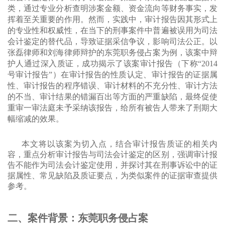
类，通过专业分析查明涉案金额、资金流向等财务事实，发
挥着至关重要的作用。然而，实践中，审计报告因其形式上
的专业性和权威性，在当下的刑事案件中普遍被误用为司法
会计鉴定的替代品，导致证据采信争议，影响司法公正。
以
张磊律师和刘海律师辩护的东莞职务侵占案为例，该案中辩
护人通过深入质证，成功揭示了该案审计报告（下称“2014
号审计报告”）在审计报告的性质认定、审计报告的证据属
性、审计报告的程序错误、审计材料的不充分性、审计方法
的不当、审计结果的错漏百出等方面的严重缺陷，最终促使
重审一审法庭未予采纳该报告，给所有被告人带来了刑期大
幅缩减的效果。
本文将以该案为切入点，结合审计报告质证的相关内
容，重点分析审计报告与司法会计鉴定的区别，强调审计报
告不能作为司法会计鉴定使用，并探讨其在刑事诉讼中的证
据属性、常见缺陷及质证要点，为类似案件的证据审查提供
参考。
二、案件背景：东莞职务侵占案