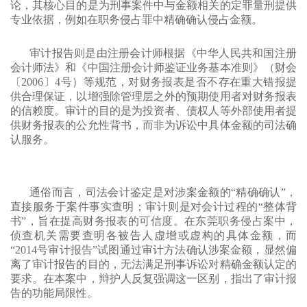
论，其核心目的是为刑事案件中与金额相关的定罪量刑提供
专业依据，例如在职务侵占罪中精确确认侵占金额。
审计报告则是由注册会计师根据《中华人民共和国注册
会计师法》和《中国注册会计师鉴证业务基本准则》（财会
〔2006〕4号）等规范，对财务报表是否不存在重大错报提
供合理保证，以增强除管理层之外的预期使用者对财务报表
的信赖度。审计的目的是为投资者、债权人等外部使用者提
供财务报表的公允性背书，而非为诉讼中具体金额的司法确
认服务。
通俗而言，司法会计鉴定是对涉案金额的“精确确认”，
直接服务于案件事实查明；审计则是对会计过程的“整体背
书”，旨在提高财务报表的可信度。在东莞职务侵占案中，
侦查机关需要查明各被告人虚增或虚构的具体金额，而
“2014号审计报告”试图通过审计方法确认涉案金额，显然偏
离了审计报告的目的，无法满足刑事诉讼对精确金额认定的
要求。在本案中，辩护人反复强调这一区别，指出了审计报
告的功能局限性。