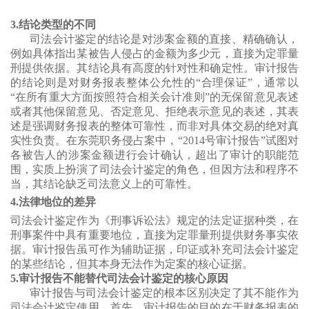
3.结论类型的不同
司法会计鉴定的结论是对涉案金额的直接、精确确认，
例如具体指出某被告人侵占的金额为多少元，直接为定罪量
刑提供依据。其结论具有高度的针对性和确定性。审计报告
的结论则是对财务报表整体公允性的“合理保证”，通常以
“在所有重大方面按照符合相关会计准则”的无保留意见表述
或者其他保留意见、否定意见、拒绝表示意见的表述，其表
述是强调财务报表的整体可靠性，而非对具体交易的绝对真
实性负责。在东莞职务侵占案中，“2014号审计报告”试图对
各被告人的涉案金额进行会计确认，超出了审计的职能范
围，实质上扮演了司法会计鉴定的角色，但因方法和程序不
当，其结论缺乏司法意义上的可靠性。
4.法律地位的差异
司法会计鉴定作为《刑事诉讼法》规定的法定证据种类，在
刑事案件中具有重要地位，直接为定罪量刑提供财务事实依
据。审计报告虽可作为辅助证据，印证或补充司法会计鉴定
的某些结论，但其本身无法作为定案的核心证据。
5.审计报告不能替代司法会计鉴定的核心原因
审计报告与司法会计鉴定的根本区别决定了其不能作为
司法会计鉴定使用。首先，审计报告的目的在于财务报表的