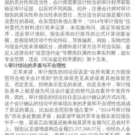
据的充分性和适当性，会计师需要设计恰当的审计程序获取
验证审计证据，以应对不同风险。此外，注册会计师对审计
报告的真实性和合法性承担责任，充分适当的证据是履行职
业责任的基础。在东莞职务侵占案中，“2014号审计报告”仅
对委托方材料进行简单运算，未实施询问、函证等核实程
序，违反审计准则。报告采用自行推导的公式计算涉案金
额，忽视促销活动个性化特征，导致偏差。例如，实物代垫
与现金代垫未准确区分，搭赠补差计算方法不符合实际。鉴
定人还擅自对“送货违约金”等费用归属作出事实判断，超出
专业范围，违反《司法鉴定程序通则》第十五条。
5.审计结论的矛盾与不合理性
正常来讲，审计报告的结论应该是“在所有重大方面按
照符合相关会计准则”的无保留意见表述或者其他保留意
见、否定意见、拒绝表示意见的表述。但是实务中，审计报
告基本上都是做为司法会计鉴定的替代品在案件中发挥作
用，因此，审计报告的结论往往是以会计确认的方式出现。
这个会计确认的结论中所体现出来的矛盾和不合理性也就成
了质证的重点。比如在东莞职务侵占案中，“2014号审计报
告”存在多处数据矛盾，如渠道甲核对异常金额在新旧报告
中不一致，渠道乙款项返还账单核算异常金额与汇总表对不
上。报告认定虚增虚构总金额25,337,368.57元，但经办人金