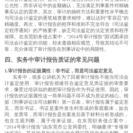
公允性，而非诉讼中的金额确认，无法满足刑事案件对精确
事实认定的需求。其次，审计的抽样方法和重要性水平概念
与司法会计鉴定的逐笔核查要求相悖，难以达到“零容忍”的
精确度。再次，审计报告的程序和准则不完全符合《司法鉴
定程序通则》的严格要求，缺乏司法鉴定的法定资质和程序
保障。在东莞职务侵占案中，“2014号审计报告”因试图承担
司法会计鉴定的功能，却未遵循相应规范，导致其结论不可
靠，充分体现了审计报告在刑事诉讼中的局限性。
四、实务中审计报告质证的常见问题
1.审计报告的证据属性：非书证，而是司法鉴定意见
实务中，很多公诉机关为了回避审计报告不能当司法会
计鉴定使用、审计报告很难符合鉴定意见类证据的审查要
求，像受过培训似的都把审计报告作为书证使用。因此，审
计报告的证据属性这一简单问题不得不成为质证的核心。根
据《刑事诉讼法司法解释》第一百条，审计报告属于鉴定意
见，而非书证。书证是案件发生时形成的客观载体，如合
同、发票等，而审计报告是在案发后基于材料分析形成的，
包含主观判断，属于传来证据。在东莞职务侵占案中，
“2014号审计报告”由东莞市公安局委托，明确要求“专项审