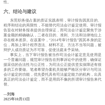
性。
六、结论与建议
东莞职务侵占案的质证实践表明，审计报告因其目的、
程序和结论的局限性，不能替代司法会计鉴定使用。审计报
告旨在对财务报表提供合理保证，而司法会计鉴定聚焦于涉
案金额的精确确认，二者在目的、准则、方法和法律地位上
存在根本差异。在该案中，“2014号审计报告”因其本身的定
位，再加上审计程序违法、材料不足、方法不当等问题，被
辩护人成功质证为不可靠，促使法庭未予采纳。
事实上，当下审计报告被当作司法会计鉴定意见使用是
一个普遍问题，规范审计报告在刑事诉讼中的使用，确保证
据采信的合法性与公正性，为司法公正提供坚实保障还有很
多的工作要做。笔者希望办案机关能够严格区分审计与司法
会计鉴定的功能，优先委托具有司法鉴定能力的机构，出具
真正的司法会计鉴定，而不是用四不像的所谓审计报告来代
替。
---刘海
2025年10月13日