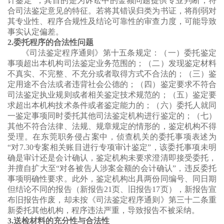
计鉴定”，其目的是为诉讼中的金额问题提供专业判断，符
合司法鉴定意见的特征。若将其错误归类为书证，将削弱对
其专业性、程序合规性及结论可靠性的审查力度，可能导致
事实认定偏差。
2.委托程序的合法性问题
《司法鉴定程序通则》第十五条规定：（一）委托鉴定
事项超出本机构司法鉴定业务范围的；（二）发现鉴定材料
不真实、不完整、不充分或者取得方式不合法的；（三）鉴
定用途不合法或者违背社会公德的；（四）鉴定要求不符合
司法鉴定执业规则或者相关鉴定技术规范的；（五）鉴定要
求超出本机构技术条件或者鉴定能力的；（六）委托人就同
一鉴定事项同时委托其他司法鉴定机构进行鉴定的；（七）
其他不符合法律、法规、规章规定的情形的，鉴定机构不得
受理。在东莞职务侵占案中，侦查机关的委托事项表述为
“对7.30专案相关账目进行专项审计鉴定”，该委托事项未明
确是审计还是会计确认，鉴定机构未要求澄清即接受委托，
并擅自扩大至“对各被告人涉案金额的会计确认”，违反委托
事项明确性要求。此外，鉴定机构出具两份同编号、同日期
但结论不同的报告（新报告21页、旧报告17页），新报告宣
布旧报告作废，却未按《司法鉴定程序通则》第三十二条重
新委托其他机构，程序违法严重，导致报告不被采纳。
3.送检材料的充分性与合法性